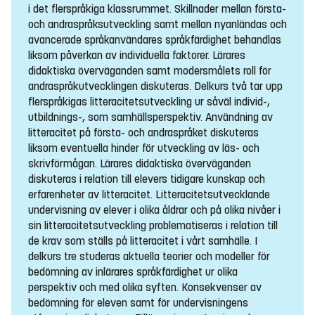
i det flerspråkiga klassrummet. Skillnader mellan första-
och andraspråksutveckling samt mellan nyanländas och
avancerade språkanvändares språkfärdighet behandlas
liksom påverkan av individuella faktorer. Lärares
didaktiska överväganden samt modersmålets roll för
andraspråkutvecklingen diskuteras. Delkurs två tar upp
flerspråkigas litteracitetsutveckling ur såväl individ-,
utbildnings-, som samhällsperspektiv. Användning av
litteracitet på första- och andraspråket diskuteras
liksom eventuella hinder för utveckling av läs- och
skrivförmågan. Lärares didaktiska överväganden
diskuteras i relation till elevers tidigare kunskap och
erfarenheter av litteracitet. Litteracitetsutvecklande
undervisning av elever i olika åldrar och på olika nivåer i
sin litteracitetsutveckling problematiseras i relation till
de krav som ställs på litteracitet i vårt samhälle. I
delkurs tre studeras aktuella teorier och modeller för
bedömning av inlärares språkfärdighet ur olika
perspektiv och med olika syften. Konsekvenser av
bedömning för eleven samt för undervisningens