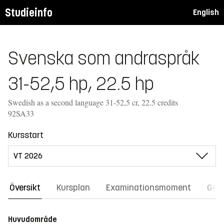
Studieinfo
English
Svenska som andraspråk
31-52,5 hp, 22.5 hp
Swedish as a second language 31-52,5 cr, 22.5 credits
92SA33
Kursstart
Översikt
Kursplan
Examinationsmoment
Gene
Huvudområde