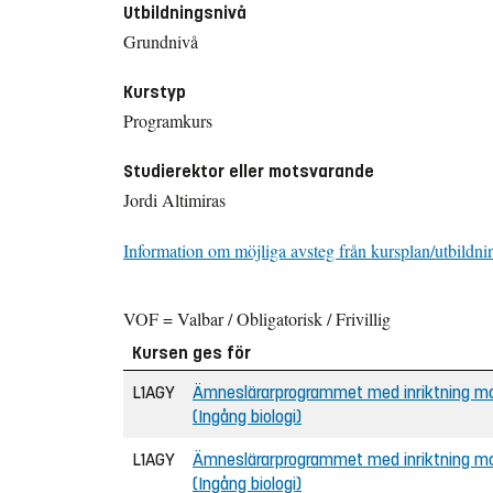
Utbildningsnivå
Grundnivå
Kurstyp
Programkurs
Studierektor eller motsvarande
Jordi Altimiras
Information om möjliga avsteg från kursplan/utbildni
VOF = Valbar / Obligatorisk / Frivillig
Kursen ges för
L1AGY
Ämneslärarprogrammet med inriktning mot
(Ingång biologi)
L1AGY
Ämneslärarprogrammet med inriktning mot
(Ingång biologi)