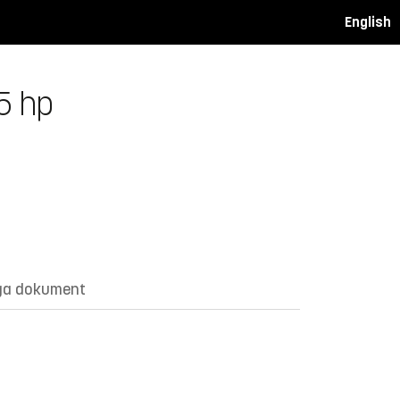
English
.5 hp
ga dokument