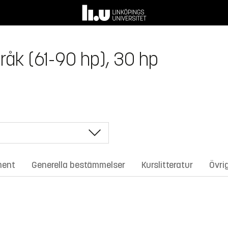
åk (61-90 hp), 30 hp
ment
Generella bestämmelser
Kurslitteratur
Övri