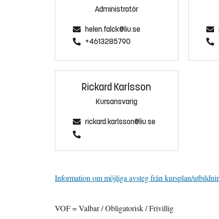
Administratör
helen.falck@liu.se
+4613285790
Rickard Karlsson
Kursansvarig
rickard.karlsson@liu.se
Information om möjliga avsteg från kursplan/utbildni
VOF = Valbar / Obligatorisk / Frivillig