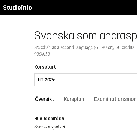
Studieinfo
Svenska som andraspr
Swedish as a second language (61-90 cr), 30 credits
93SA53
Kursstart
Översikt
Kursplan
Examinationsmo
Huvudområde
Svenska språket