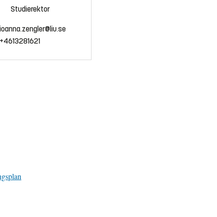
Studierektor
ioanna.zengler@liu.se
+4613281621
ngsplan