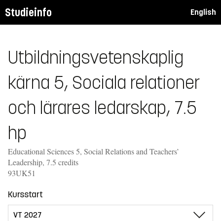
Studieinfo
English
Utbildningsvetenskaplig
kärna 5, Sociala relationer
och lärares ledarskap, 7.5
hp
Educational Sciences 5, Social Relations and Teachers’
Leadership, 7.5 credits
93UK51
Kursstart