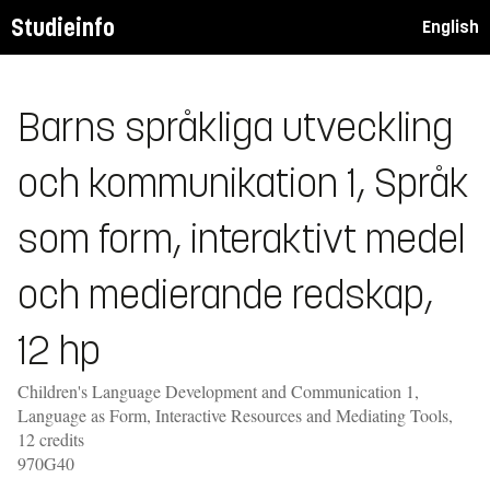
Studieinfo
English
Barns språkliga utveckling
och kommunikation 1, Språk
som form, interaktivt medel
och medierande redskap,
12 hp
Children's Language Development and Communication 1,
Language as Form, Interactive Resources and Mediating Tools,
12 credits
970G40