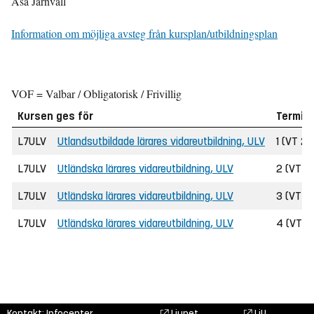
Åsa Järnvall
Information om möjliga avsteg från kursplan/utbildningsplan
VOF = Valbar / Obligatorisk / Frivillig
Kursen ges för
Termin
L7ULV
Utlandsutbildade lärares vidareutbildning, ULV
1 (VT 2
L7ULV
Utländska lärares vidareutbildning, ULV
2 (VT 2
L7ULV
Utländska lärares vidareutbildning, ULV
3 (VT 2
L7ULV
Utländska lärares vidareutbildning, ULV
4 (VT 2
Kontakt: Infocenter,
Liunet
LiU