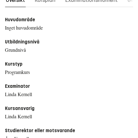
Översikt
Kursplan
Examinationsmoment
Gene
Huvudområde
Inget huvudområde
Utbildningsnivå
Grundnivå
Kurstyp
Programkurs
Examinator
Linda Kernell
Kursansvarig
Linda Kernell
Studierektor eller motsvarande