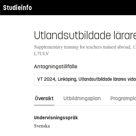
Studieinfo
Utlandsutbildade lärar
Supplementary training for teachers trained abroad, 1
L7ULV
Antagningstillfälle
Översikt
Utbildningsplan
Programpl
Undervisningsspråk
Svenska