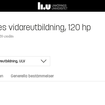
es vidareutbildning, 120 hp
20 credits
an
Generella bestämmelser