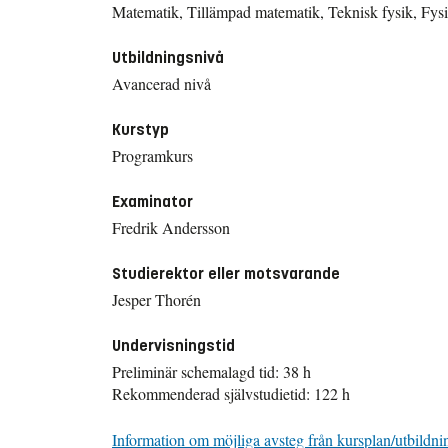
Matematik, Tillämpad matematik, Teknisk fysik, Fys
Utbildningsnivå
Avancerad nivå
Kurstyp
Programkurs
Examinator
Fredrik Andersson
Studierektor eller motsvarande
Jesper Thorén
Undervisningstid
Preliminär schemalagd tid: 38 h
Rekommenderad självstudietid: 122 h
Information om möjliga avsteg från kursplan/utbildni