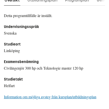
Översikt
Utbildningsplan
Programplan
Gener
Detta programtillfälle är inställt.
Undervisningsspråk
Svenska
Studieort
Linköping
Examensbenämning
Civilingenjör 300 hp och Teknologie master 120 hp
Studietakt
Helfart
Information om möjliga avsteg från kursplan/utbildningsplan