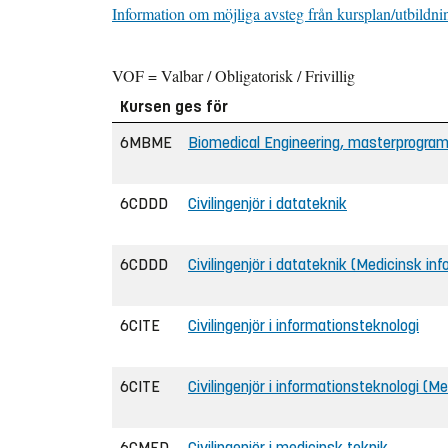
Information om möjliga avsteg från kursplan/utbildni
VOF = Valbar / Obligatorisk / Frivillig
Kursen ges för
6MBME
Biomedical Engineering, masterprogra
6CDDD
Civilingenjör i datateknik
6CDDD
Civilingenjör i datateknik (Medicinsk inf
6CITE
Civilingenjör i informationsteknologi
6CITE
Civilingenjör i informationsteknologi (M
6CMED
Civilingenjör i medicinsk teknik