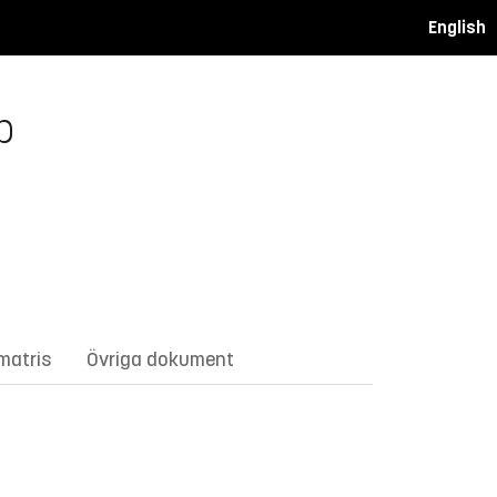
English
p
matris
Övriga dokument