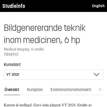
Studieinfo
English
Bildgenererande teknik
inom medicinen, 6 hp
Medical Imaging, 6 credits
TBMT02
Kursstart
Översikt
Kursplan
Examinationsmoment
Gene
Kursen är nedlagd. Gavs sista gången
VT 2024.
Ersätts av