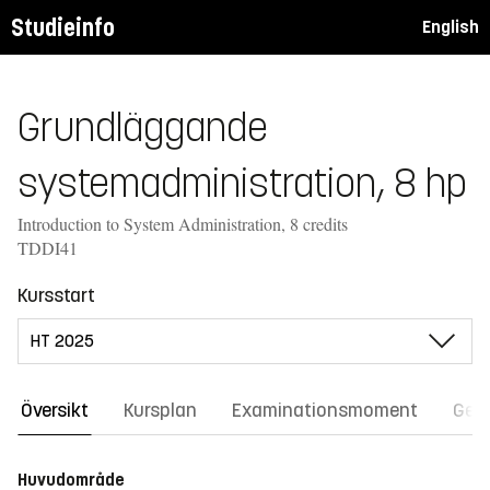
Studieinfo
English
Grundläggande
systemadministration, 8 hp
Introduction to System Administration, 8 credits
TDDI41
Kursstart
Översikt
Kursplan
Examinationsmoment
Gene
Huvudområde