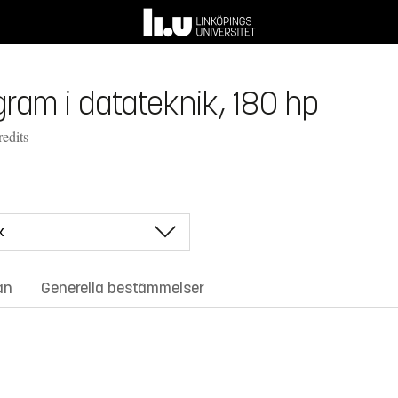
ram i datateknik, 180 hp
edits
an
Generella bestämmelser