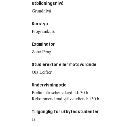
Utbildningsnivå
Grundnivå
Kurstyp
Programkurs
Examinator
Zebo Peng
Studierektor eller motsvarande
Ola Leifler
Undervisningstid
Preliminär schemalagd tid: 30 h
Rekommenderad självstudietid: 130 h
Tillgänglig för utbytesstudenter
Ja