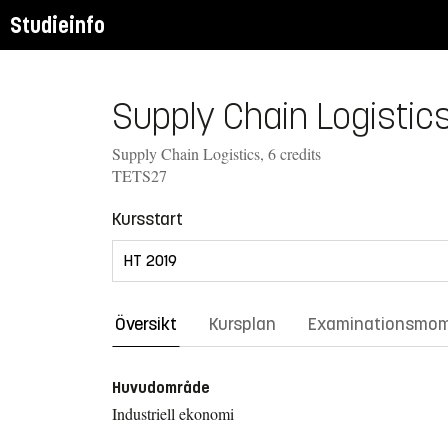
Studieinfo
Supply Chain Logistics
Supply Chain Logistics, 6 credits
TETS27
Kursstart
Översikt
Kursplan
Examinationsmo
Huvudområde
Industriell ekonomi