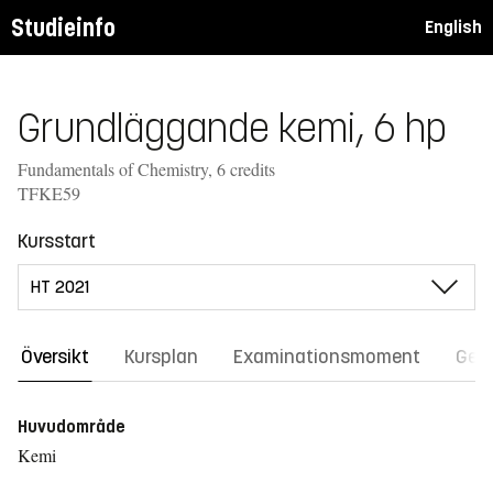
Studieinfo
English
Grundläggande kemi, 6 hp
Fundamentals of Chemistry, 6 credits
TFKE59
Kursstart
Översikt
Kursplan
Examinationsmoment
Gene
Huvudområde
Kemi