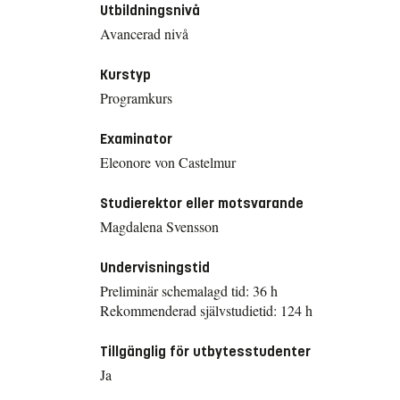
Utbildningsnivå
Avancerad nivå
Kurstyp
Programkurs
Examinator
Eleonore von Castelmur
Studierektor eller motsvarande
Magdalena Svensson
Undervisningstid
Preliminär schemalagd tid: 36 h
Rekommenderad självstudietid: 124 h
Tillgänglig för utbytesstudenter
Ja