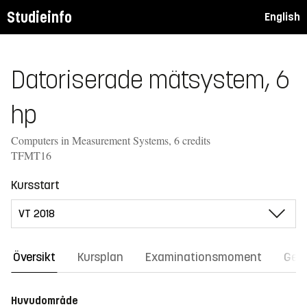
Studieinfo
English
Datoriserade mätsystem, 6
hp
Computers in Measurement Systems, 6 credits
TFMT16
Kursstart
Översikt
Kursplan
Examinationsmoment
Gene
Huvudområde