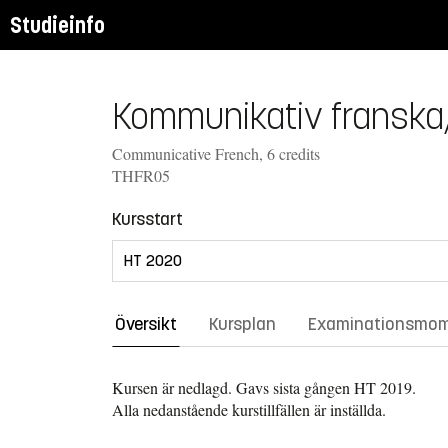
Studieinfo
Kommunikativ franska,
Communicative French, 6 credits
THFR05
Kursstart
Översikt
Kursplan
Examinationsmo
Kursen är nedlagd. Gavs sista gången
HT 2019.
Alla nedanstående kurstillfällen är inställda.