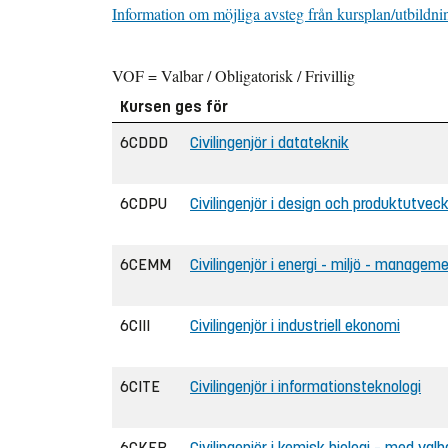
Information om möjliga avsteg från kursplan/utbildni
VOF = Valbar / Obligatorisk / Frivillig
Kursen ges för
6CDDD
Civilingenjör i datateknik
6CDPU
Civilingenjör i design och produktutveck
6CEMM
Civilingenjör i energi - miljö - managem
6CIII
Civilingenjör i industriell ekonomi
6CITE
Civilingenjör i informationsteknologi
6CKEB
Civilingenjör i kemisk biologi – med val