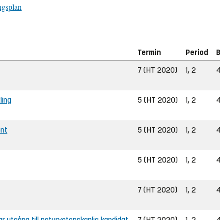
ngsplan
Termin
Period
B
7 (HT 2020)
1, 2
4
ling
5 (HT 2020)
1, 2
4
ent
5 (HT 2020)
1, 2
4
5 (HT 2020)
1, 2
4
7 (HT 2020)
1, 2
4
bar utgång till naturvetenskaplig kandidat
7 (HT 2020)
1, 2
4