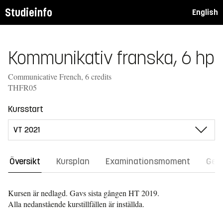
Studieinfo
English
Kommunikativ franska, 6 hp
Communicative French, 6 credits
THFR05
Kursstart
Översikt
Kursplan
Examinationsmoment
Gene
Kursen är nedlagd. Gavs sista gången
HT 2019.
Alla nedanstående kurstillfällen är inställda.