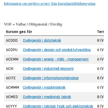
Information om möjliga avsteg från kursplan/utbildningsplan
VOF = Valbar / Obligatorisk / Frivillig
Kursen ges för
Termi
6CDDD
Civilingenjör i datateknik
8 (VT 
6CDPU
Civilingenjör i design och produktutveckling
6 (VT 
6CEMM
Civilingenjör i energi - miljö - management
6 (VT 
6CIII
Civilingenjör i industriell ekonomi
6 (VT 
6CITE
Civilingenjör i informationsteknologi
8 (VT 
6CMMM
Civilingenjör i maskinteknik
6 (VT 
6CMED
Civilingenjör i medicinsk teknik
8 (VT 
6CYYY
Civilingenjör i teknisk fysik och elektroteknik
8 (VT 