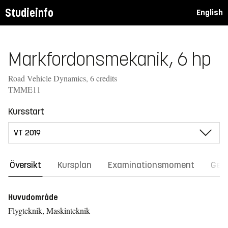
Studieinfo
English
Markfordonsmekanik, 6 hp
Road Vehicle Dynamics, 6 credits
TMME11
Kursstart
Översikt
Kursplan
Examinationsmoment
Gene
Huvudområde
Flygteknik, Maskinteknik