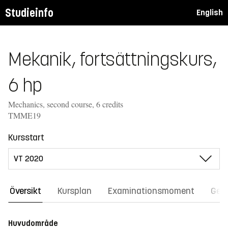
Studieinfo
English
Mekanik, fortsättningskurs,
6 hp
Mechanics, second course, 6 credits
TMME19
Kursstart
Översikt
Kursplan
Examinationsmoment
Gene
Huvudområde