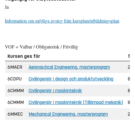
Ja
Information om möjliga avsteg från kursplan/utbildningsplan
VOF = Valbar / Obligatorisk / Frivillig
Kursen ges för
Ter
6MAER
Aeronautical Engineering, masterprogram
2 (
6CDPU
Civilingenjör i design och produktutveckling
8 (
6CMMM
Civilingenjör i maskinteknik
8 (
6CMMM
Civilingenjör i maskinteknik (Tillämpad mekanik)
8 (
6MMEC
Mechanical Engineering, masterprogram
2 (