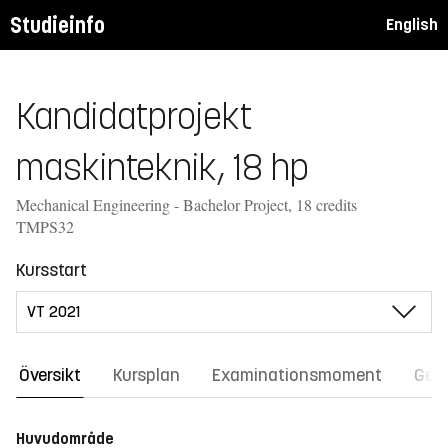
Studieinfo
English
Kandidatprojekt
maskinteknik, 18 hp
Mechanical Engineering - Bachelor Project, 18 credits
TMPS32
Kursstart
Översikt
Kursplan
Examinationsmoment
Gene
Huvudområde