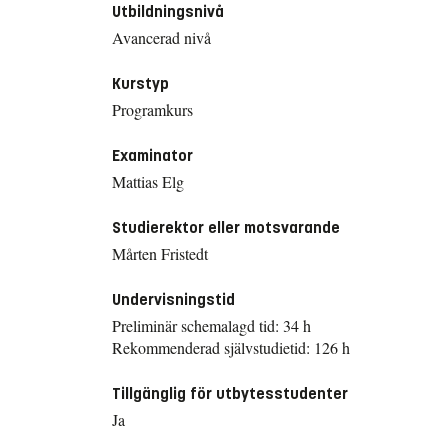
Utbildningsnivå
Avancerad nivå
Kurstyp
Programkurs
Examinator
Mattias Elg
Studierektor eller motsvarande
Mårten Fristedt
Undervisningstid
Preliminär schemalagd tid: 34 h
Rekommenderad självstudietid: 126 h
Tillgänglig för utbytesstudenter
Ja