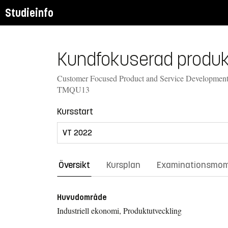
Studieinfo
Kundfokuserad produkt
Customer Focused Product and Service Development,
TMQU13
Kursstart
Översikt
Kursplan
Examinationsmo
Huvudområde
Industriell ekonomi, Produktutveckling