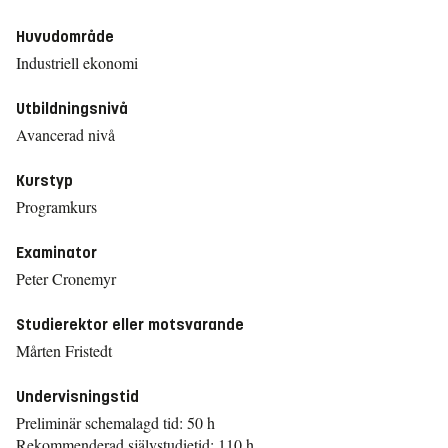
Huvudområde
Industriell ekonomi
Utbildningsnivå
Avancerad nivå
Kurstyp
Programkurs
Examinator
Peter Cronemyr
Studierektor eller motsvarande
Mårten Fristedt
Undervisningstid
Preliminär schemalagd tid: 50 h
Rekommenderad självstudietid: 110 h