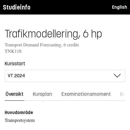
Studieinfo
English
Trafikmodellering, 6 hp
Transport Demand Forecasting, 6 credits
TNK118
Kursstart
Översikt
Kursplan
Examinationsmoment
Gene
Huvudområde
Transportsystem