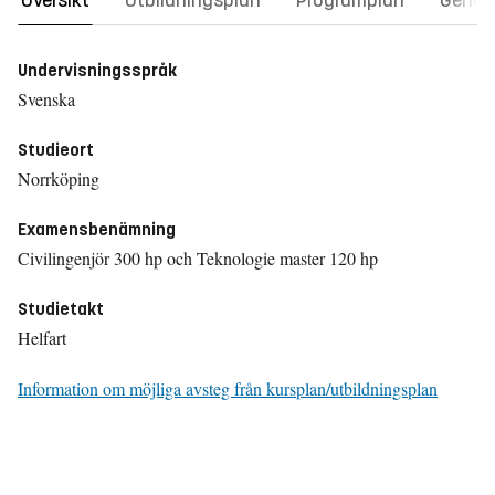
Översikt
Utbildningsplan
Programplan
Gener
Undervisningsspråk
Svenska
Studieort
Norrköping
Examensbenämning
Civilingenjör 300 hp och Teknologie master 120 hp
Studietakt
Helfart
Information om möjliga avsteg från kursplan/utbildningsplan