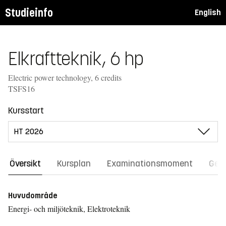
Studieinfo
English
Elkraftteknik, 6 hp
Electric power technology, 6 credits
TSFS16
Kursstart
Översikt
Kursplan
Examinationsmoment
Gene
Huvudområde
Energi- och miljöteknik, Elektroteknik