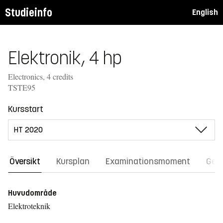
Studieinfo
English
Elektronik, 4 hp
Electronics, 4 credits
TSTE95
Kursstart
Översikt
Kursplan
Examinationsmoment
Gene
Huvudområde
Elektroteknik