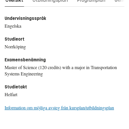
Översikt
Utbildningsplan
Programplan
Gener
Undervisningsspråk
Engelska
Studieort
Norrköping
Examensbenämning
Master of Science (120 credits) with a major in Transportation
Systems Engineering
Studietakt
Helfart
Information om möjliga avsteg från kursplan/utbildningsplan