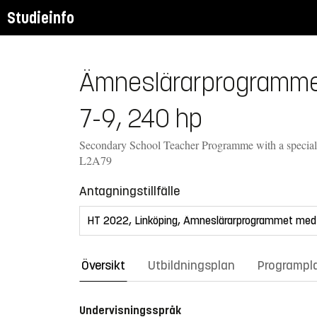
Studieinfo
Ämneslärarprogrammet 
7-9, 240 hp
Secondary School Teacher Programme with a speciali
L2A79
Antagningstillfälle
Översikt
Utbildningsplan
Programpl
Undervisningsspråk