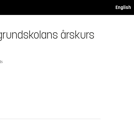
English
grundskolans årskurs
ts