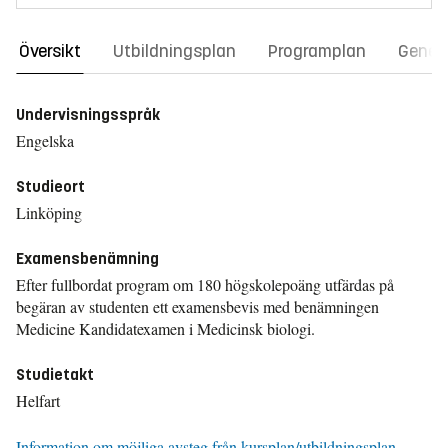
Översikt
Utbildningsplan
Programplan
Gener
Undervisningsspråk
Engelska
Studieort
Linköping
Examensbenämning
Efter fullbordat program om 180 högskolepoäng utfärdas på
begäran av studenten ett examensbevis med benämningen
Medicine Kandidatexamen i Medicinsk biologi.
Studietakt
Helfart
Information om möjliga avsteg från kursplan/utbildningsplan