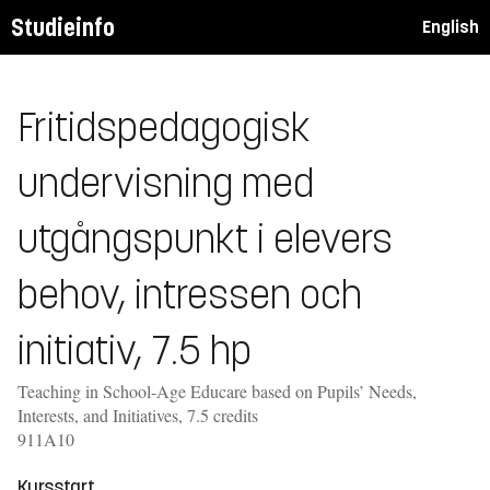
Studieinfo
English
Fritidspedagogisk
undervisning med
utgångspunkt i elevers
behov, intressen och
initiativ, 7.5 hp
Teaching in School-Age Educare based on Pupils’ Needs,
Interests, and Initiatives, 7.5 credits
911A10
Kursstart