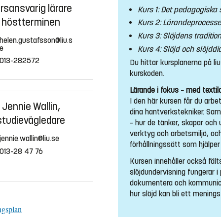
rsansvarig lärare
Kurs 1: Det pedagogiska
höstterminen
Kurs 2: Lärandeprocesser
Kurs 3: Slöjdens traditi
helen.gustafsson@liu.s
e
Kurs 4: Slöjd och slöjddi
013-282572
Du hittar kursplanerna på liu
kurskoden.
Lärande i fokus – med texti
I den här kursen får du arbe
Jennie Wallin,
dina hantverkstekniker. Samtid
studievägledare
– hur de tänker, skapar och 
verktyg och arbetsmiljö, oc
jennie.wallin@liu.se
förhållningssätt som hjälper
013-28 47 76
Kursen innehåller också fälts
slöjdundervisning fungerar i
dokumentera och kommunicera
hur slöjd kan bli ett menings
ngsplan