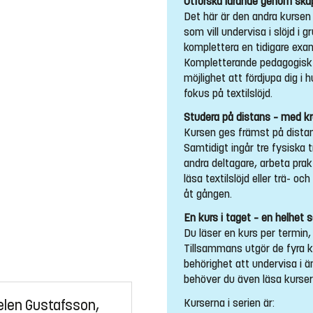
Utforska lärande genom skap
Det här är den andra kursen i
som vill undervisa i slöjd i 
komplettera en tidigare exa
Kompletterande pedagogisk u
möjlighet att fördjupa dig i 
fokus på textilslöjd.
Studera på distans – med k
Kursen ges främst på distans,
Samtidigt ingår tre fysiska t
andra deltagare, arbeta prakt
läsa textilslöjd eller trä- oc
åt gången.
En kurs i taget – en helhet
Du läser en kurs per termin,
Tillsammans utgör de fyra k
behörighet att undervisa i ä
behöver du även läsa kurser
Kurserna i serien är:
elen Gustafsson,