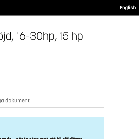
English
öjd, 16-30hp, 15 hp
ga dokument