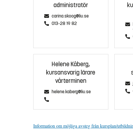
administratör
ku
carina.skoog@liu.se
013-28 19 82
Helene Kåberg,
kursansvarig lärare
vårterminen
helene.kaberg@liu.se
Information om möjliga avsteg från kursplan/utbildni