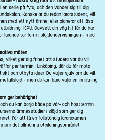
ande – nästa steg mot att bli slöjdlärare
 en serie på fyra, och den vänder sig till dig
grundskolan. Kanske är du redan lärarstudent, vill
men med ett nytt ämne, eller planerar att läsa
tbildning, KPU. Oavsett din väg hit får du här
hur lärande tar form i slöjdundervisningen – med
reativa möten
 vilket ger dig frihet att studera var du vill.
räffar per termin i Linköping, där du får möta
iskt och utbyta idéer. Du väljer själv om du vill
h metallslöjd – men du kan bara välja en inriktning
 som ger behörighet
 och du kan börja både på vår- och hösttermin.
urserna ämnesstudier i slöjd som ger dig
mnet. För att få en fullständig lärarexamen
 inom det allmänna utbildningsområdet.