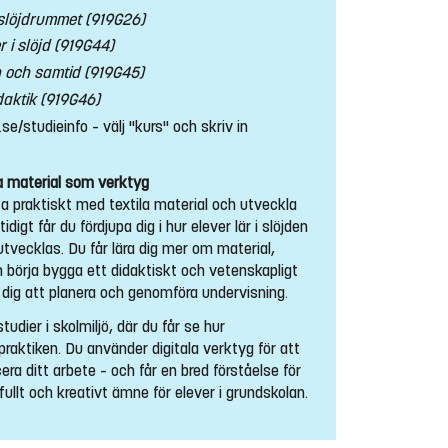
 slöjdrummet (919G26)
 i slöjd (919G44)
on och samtid (919G45)
daktik (919G46)
.se/studieinfo – välj "kurs" och skriv in
la material som verktyg
ta praktiskt med textila material och utveckla
igt får du fördjupa dig i hur elever lär i slöjden
utvecklas. Du får lära dig mer om material,
h börja bygga ett didaktiskt och vetenskapligt
 dig att planera och genomföra undervisning.
tudier i skolmiljö, där du får se hur
 praktiken. Du använder digitala verktyg för att
 ditt arbete – och får en bred förståelse för
fullt och kreativt ämne för elever i grundskolan.