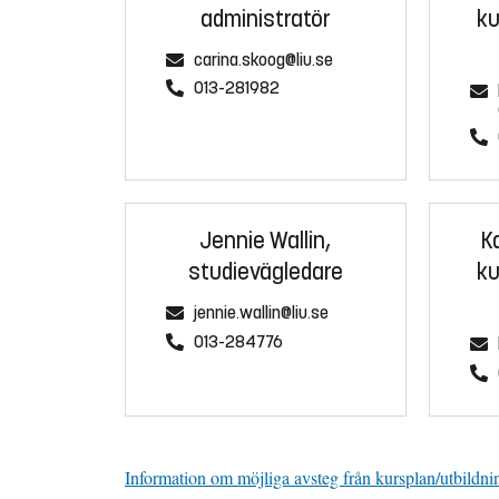
administratör
ku
carina.skoog@liu.se
013-281982
Jennie Wallin,
K
studievägledare
ku
jennie.wallin@liu.se
013-284776
Information om möjliga avsteg från kursplan/utbildni