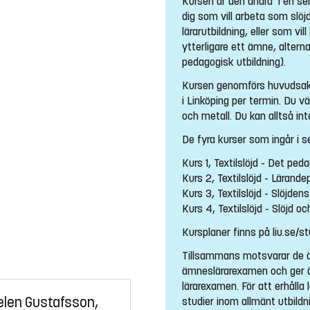
Kursen är den andra i en seri
dig som vill arbeta som slöj
lärarutbildning, eller som vi
ytterligare ett ämne, altern
pedagogisk utbildning).
Kursen genomförs huvudsakl
i Linköping per termin. Du väl
och metall. Du kan alltså in
De fyra kurser som ingår i se
Kurs 1, Textilslöjd - Det p
Kurs 2, Textilslöjd - Lärand
Kurs 3, Textilslöjd - Slöjde
Kurs 4, Textilslöjd - Slöjd o
Kursplaner finns på liu.se/st
Tillsammans motsvarar de äm
ämneslärarexamen och ger ä
lärarexamen. För att erhåll
elen Gustafsson,
studier inom allmänt utbild