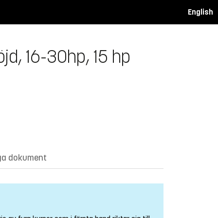
English
öjd, 16-30hp, 15 hp
ga dokument