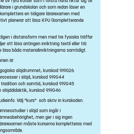
e av fyra kurser som i första hand riktar sig till
dlärare i grundskolan och som redan läser en
ll komplettera en tidigare lärarexamen med
ativt planerar att läsa KPU (kompletterande
igen i distansform men med tre fysiska träffar
jer att läsa antingen inriktning textil eller trä
te läsa båda materialinriktningarna samtidigt.
rien är:
edagogiska slöjdrummet, kurskod 919G26
eprocesser i slöjd, kurskod 919G44
ns tradition och samtid, kurskod 919G45
ch slöjddidaktik, kurskod 919G46
udieinfo. Välj "kurs" och skriv in kurskoden.
nesstudier i slöjd som ingår i
mnesbehörighet, men ger i sig ingen
a lärarexamen måste kurserna kompletteras med
ningsområde.