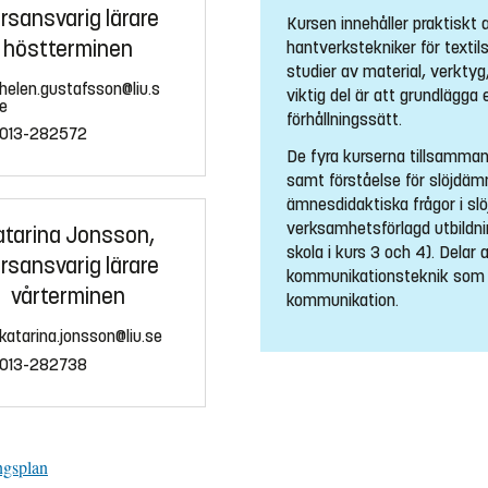
rsansvarig lärare
Kursen innehåller praktiskt
höstterminen
hantverkstekniker för textil
studier av material, verktyg
helen.gustafsson@liu.s
viktig del är att grundlägga
e
förhållningssätt.
013-282572
De fyra kurserna tillsammans
samt förståelse för slöjdäm
ämnesdidaktiska frågor i slö
verksamhetsförlagd utbildnin
atarina Jonsson,
skola i kurs 3 och 4). Delar
rsansvarig lärare
kommunikationsteknik som 
vårterminen
kommunikation.
katarina.jonsson@liu.se
013-282738
ngsplan