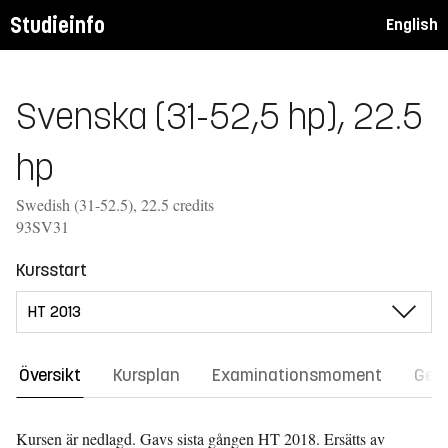
Studieinfo
English
Svenska (31-52,5 hp), 22.5
hp
Swedish (31-52.5), 22.5 credits
93SV31
Kursstart
Översikt
Kursplan
Examinationsmoment
Gene
Kursen är nedlagd. Gavs sista gången
HT 2018.
Ersätts av