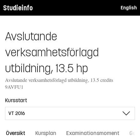
Studieinfo
English
Avslutande
verksamhetsförlagd
utbildning, 13.5 hp
Avslutande verksamhetsförlagd utbildning, 13.5 credits
9AVFU1
Kursstart
Översikt
Kursplan
Examinationsmoment
Gene