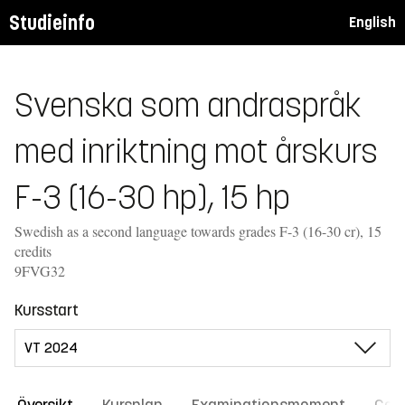
Studieinfo
English
Svenska som andraspråk
med inriktning mot årskurs
F-3 (16-30 hp), 15 hp
Swedish as a second language towards grades F-3 (16-30 cr), 15
credits
9FVG32
Kursstart