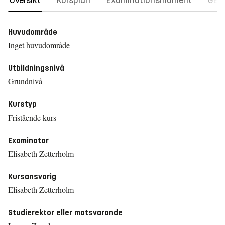
Översikt
Kursplan
Examinationsmoment
Gene
Huvudområde
Inget huvudområde
Utbildningsnivå
Grundnivå
Kurstyp
Fristående kurs
Examinator
Elisabeth Zetterholm
Kursansvarig
Elisabeth Zetterholm
Studierektor eller motsvarande