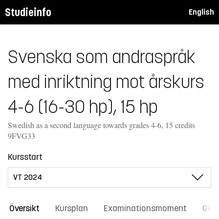
Studieinfo
English
Svenska som andraspråk
med inriktning mot årskurs
4-6 (16-30 hp), 15 hp
Swedish as a second language towards grades 4-6, 15 credits
9FVG33
Kursstart
Översikt
Kursplan
Examinationsmoment
Gene