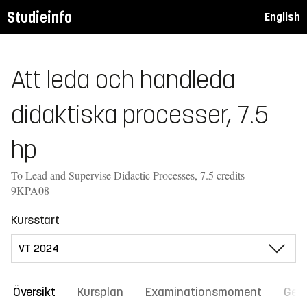
Studieinfo
English
Att leda och handleda
didaktiska processer, 7.5
hp
To Lead and Supervise Didactic Processes, 7.5 credits
9KPA08
Kursstart
Översikt
Kursplan
Examinationsmoment
Gene