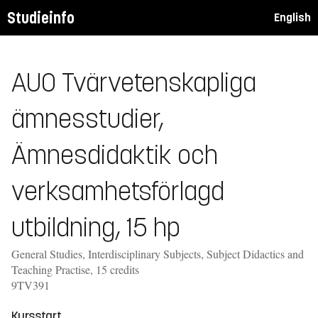
Studieinfo
English
AUO Tvärvetenskapliga
ämnesstudier,
Ämnesdidaktik och
verksamhetsförlagd
utbildning, 15 hp
General Studies, Interdisciplinary Subjects, Subject Didactics and
Teaching Practise, 15 credits
9TV391
Kursstart