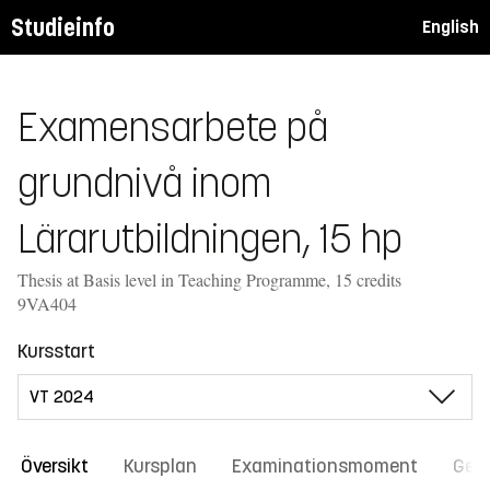
Studieinfo
English
Examensarbete på
grundnivå inom
Lärarutbildningen, 15 hp
Thesis at Basis level in Teaching Programme, 15 credits
9VA404
Kursstart
Översikt
Kursplan
Examinationsmoment
Gene