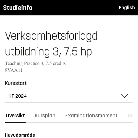
Studieinfo
English
Verksamhetsförlagd
utbildning 3, 7.5 hp
Teaching Practice 3, 7.5 credits
9VAA11
Kursstart
Översikt
Kursplan
Examinationsmoment
Gene
Huvudområde