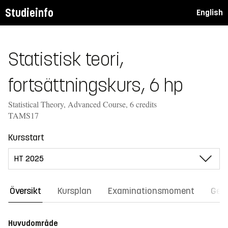
Studieinfo
English
Statistisk teori,
fortsättningskurs, 6 hp
Statistical Theory, Advanced Course, 6 credits
TAMS17
Kursstart
Översikt
Kursplan
Examinationsmoment
Gene
Huvudområde