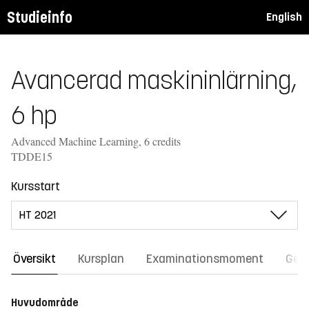
Studieinfo
English
Avancerad maskininlärning,
6 hp
Advanced Machine Learning, 6 credits
TDDE15
Kursstart
Översikt
Kursplan
Examinationsmoment
Gene
Huvudområde