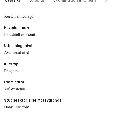
Översikt
Kursplan
Examinationsmoment
Gene
Kursen är nedlagd.
Huvudområde
Industriell ekonomi
Utbildningsnivå
Avancerad nivå
Kurstyp
Programkurs
Examinator
Alf Westelius
Studierektor eller motsvarande
Daniel Ellström