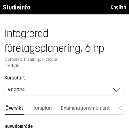
Studieinfo
English
Integrerad
företagsplanering, 6 hp
Corporate Planning, 6 credits
TEIE06
Kursstart
Översikt
Kursplan
Examinationsmoment
Gene
Huvudområde