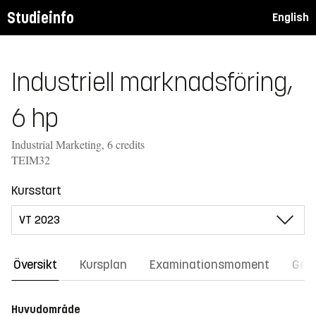
Studieinfo
English
Industriell marknadsföring,
6 hp
Industrial Marketing, 6 credits
TEIM32
Kursstart
Översikt
Kursplan
Examinationsmoment
Gene
Huvudområde