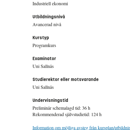
Industriell ekonomi
Utbildningsnivå
Avancerad nivå
Kurstyp
Programkurs
Examinator
Uni Sallnäs
Studierektor eller motsvarande
Uni Sallnäs
Undervisningstid
Preliminär schemalagd tid: 36 h
Rekommenderad självstudietid: 124 h
Information om möjliga avsteg från kursplan/utbildni