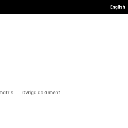
English
matris
Övriga dokument