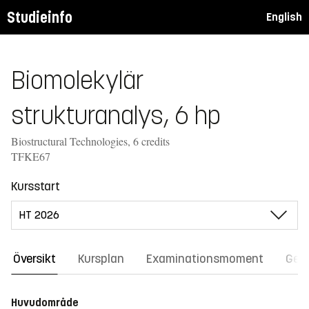
Studieinfo
English
Biomolekylär
strukturanalys, 6 hp
Biostructural Technologies, 6 credits
TFKE67
Kursstart
Översikt
Kursplan
Examinationsmoment
Gene
Huvudområde